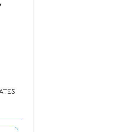
e
ATES