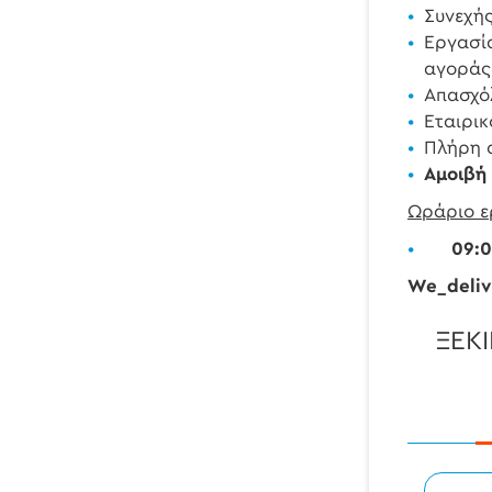
Συνεχής
Εργασία
αγοράς
Απασχό
Εταιρικ
Πλήρη α
Αμοιβή
Ωράριο ε
09:00-
We_deliv
ΞΕΚ