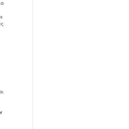
ια
σε
ες
αι
r