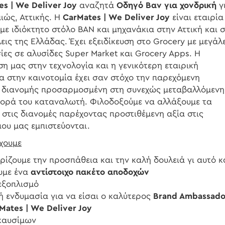
s | We Deliver Joy
αναζητά
Οδηγό Βαν για χονδρική
γ
ιώς, Αττικής. Η
CarMates | We Deliver Joy
είναι εταιρία
με ιδιόκτητο στόλο ΒΑΝ και μηχανάκια στην Αττική και 
εις της Ελλάδας. Έχει εξειδίκευση στο Grocery με μεγάλ
ες σε αλυσίδες Super Market και Grocery Apps. Η
η μας στην τεχνολογία και η γενικότερη εταιρική
α στην καινοτομία έχει σαν στόχο την παρεχόμενη
 διανομής προσαρμοσμένη στη συνεχώς μεταβαλλόμενη
ορά του καταναλωτή. Φιλοδοξούμε να αλλάξουμε τα
 στις διανομές παρέχοντας προστιθέμενη αξία στις
που μας εμπιστεύονται.
χουμε
ίζουμε την προσπάθεια και την καλή δουλειά γι αυτό κ
υμε ένα
αντίστοιχο πακέτο αποδοχών
εξοπλισμό
ή ενδυμασία για να είσαι ο καλύτερος
Brand Ambassado
Mates | We Deliver Joy
καυσίμων