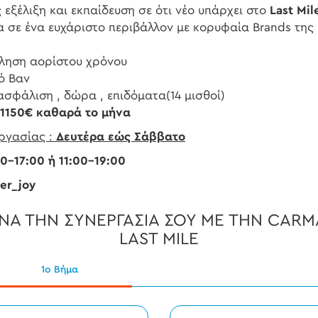
 εξέλιξη και εκπαίδευση σε ότι νέο υπάρχει στο
Last Mil
 σε ένα ευχάριστο περιβάλλον με κορυφαία Brands της
ληση αορίστου χρόνου
ό Βαν
σφάλιση , δώρα , επιδόματα(14 μισθοί)
 1150€ καθαρά το μήνα
ργασίας :
Δευτέρα εώς Σάββατο
17:00 ή 11:00-19:00
er_joy
ΙΝΑ ΤΗΝ ΣΥΝΕΡΓΑΣΙΑ ΣΟΥ ΜΕ ΤΗΝ
CARM
LAST MILE
1ο Βήμα