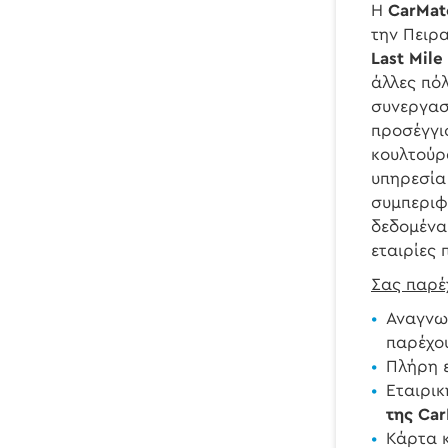
Η
CarMate
την Πειρα
Last Mile
άλλες πόλ
συνεργασί
προσέγγισ
κουλτούρ
υπηρεσία
συμπεριφ
δεδομένα
εταιρίες 
Σας παρέ
Αναγνωρ
παρέχο
Πλήρη 
Εταιρικ
της Car
Κάρτα 